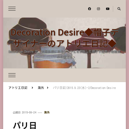
Decoration Desire◆帽子デ
ザイナーのアトリエ日記◆
Decoration Desire は、大阪北摂にあるアトリエを併設した帽子や服飾小物雑貨
のお店です
アトリエ日記
海外
パリ日記/2015.9.23(水)-2/Decoration Desire
公開日
2015-09-24
海外
パリ日