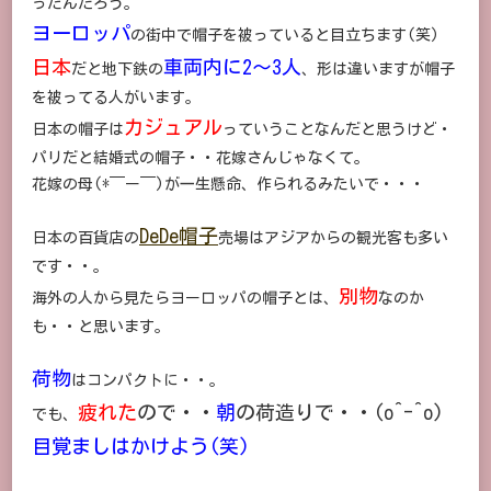
ったんだろう。
ヨーロッパ
の街中で帽子を被っていると目立ちます(笑)
日本
車両内に2～3人
だと地下鉄の
、形は違いますが帽子
を被ってる人がいます。
カジュアル
日本の帽子は
っていうことなんだと思うけど・
パリだと結婚式の帽子・・花嫁さんじゃなくて。
花嫁の母(*￣ー￣)が一生懸命、作られるみたいで・・・
DeDe帽子
日本の百貨店の
売場はアジアからの観光客も多い
です・・。
別物
海外の人から見たらヨーロッパの帽子とは、
なのか
も・・と思います。
荷物
はコンパクトに・・。
疲れた
ので・・
朝
の荷造りで・・(o^-^o)
でも、
目覚まし
はかけよう(笑)