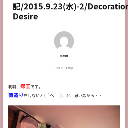
記/2015.9.23(水)-2/Decoratio
Desire
DECORA
パ
コメントを残す
リ
日
記/2015.9.23(水)-2/DECORATION
帰国
明朝、
です。
DESIRE
に
荷造り
をしないと(´ヘ｀;)、と、思いながら・・