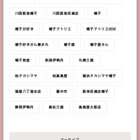
川西阪急帽子
川西阪急百貨店
帽子
帽子が好き
帽子アトリエ
帽子アトリエDEDE
帽子好きさん集まれ
帽子屋
帽子屋さん
帽子教室
新潟伊勢丹
札幌三越
柏タカシマヤ
柏髙島屋
横浜タカシマヤ帽子
福屋八丁堀本店
豊中市
阪神百貨店帽子
静岡伊勢丹
高松三越
髙島屋大阪店
アーカイブ