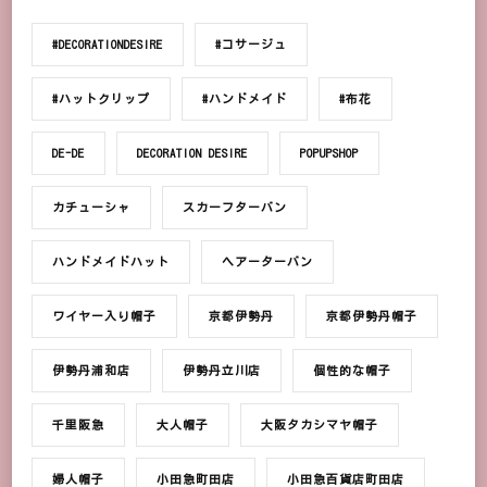
#DECORATIONDESIRE
#コサージュ
#ハットクリップ
#ハンドメイド
#布花
DE-DE
DECORATION DESIRE
POPUPSHOP
カチューシャ
スカーフターバン
ハンドメイドハット
ヘアーターバン
ワイヤー入り帽子
京都伊勢丹
京都伊勢丹帽子
伊勢丹浦和店
伊勢丹立川店
個性的な帽子
千里阪急
大人帽子
大阪タカシマヤ帽子
婦人帽子
小田急町田店
小田急百貨店町田店