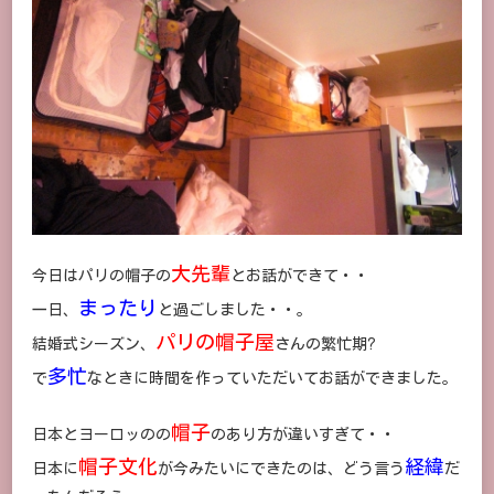
大先輩
今日はパリの帽子の
とお話ができて・・
まったり
一日、
と過ごしました・・。
パリの帽子屋
結婚式シーズン、
さんの繁忙期?
多忙
で
なときに時間を作っていただいてお話ができました。
帽子
日本とヨーロッのの
のあり方が違いすぎて・・
帽子文化
経緯
日本に
が今みたいにできたのは、どう言う
だ