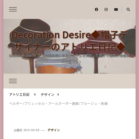
Decoration Desire◆帽子デ
ザイナーのアトリエ日記◆
Decoration Desire は、大阪北摂にあるアトリエを併設した帽子や服飾小物雑貨
のお店です
アトリエ日記
デザイン
ベルギー/ブリュッセル・アールヌーボー建築/ブルージュ・刺繍
公開日
2012-04-05
デザイン