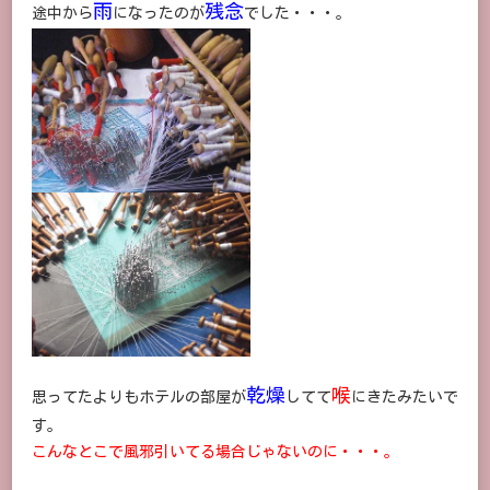
雨
残念
途中から
になったのが
でした・・・。
乾燥
喉
思ってたよりもホテルの部屋が
してて
にきたみたいで
す。
こんなとこで風邪引いてる場合じゃないのに・・・。