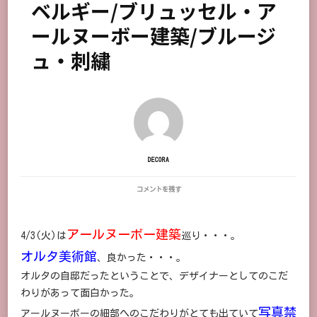
ベルギー/ブリュッセル・ア
ールヌーボー建築/ブルージ
ュ・刺繍
DECORA
ベ
コメントを残す
ル
ギ
ー/
アールヌーボー建築
4/3(火)は
ブ
巡り・・・。
リ
オルタ美術館
、良かった・・・。
ュ
ッ
オルタの自邸だったということで、デザイナーとしてのこだ
セ
ル・
わりがあって面白かった。
ア
写真禁
アールヌーボーの細部へのこだわりがとても出ていて
ー