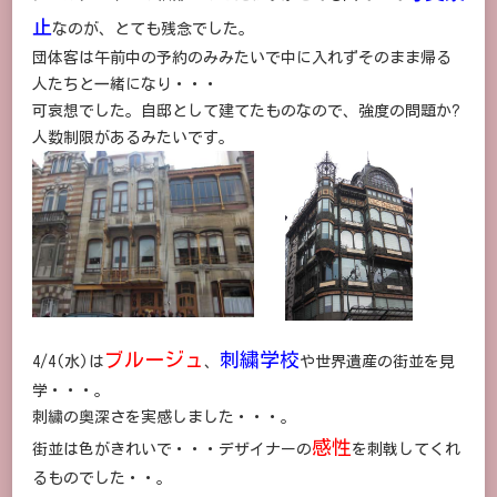
ル
止
なのが、とても残念でした。
ヌ
ー
団体客は午前中の予約のみみたいで中に入れずそのまま帰る
ボ
人たちと一緒になり・・・
ー
建
可哀想でした。自邸として建てたものなので、強度の問題か?
築/
人数制限があるみたいです。
ブ
ル
ー
ジ
ュ・
刺
繍
に
ブルージュ
刺繍学校
4/4(水)は
、
や世界遺産の街並を見
学・・・。
刺繍の奥深さを実感しました・・・。
感性
街並は色がきれいで・・・デザイナーの
を刺戟してくれ
るものでした・・。