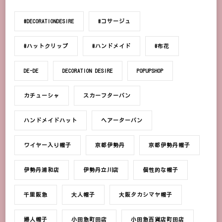
#DECORATIONDESIRE
#コサージュ
#ハットクリップ
#ハンドメイド
#布花
DE-DE
DECORATION DESIRE
POPUPSHOP
カチューシャ
スカーフターバン
ハンドメイドハット
ヘアーターバン
ワイヤー入り帽子
京都伊勢丹
京都伊勢丹帽子
伊勢丹浦和店
伊勢丹立川店
個性的な帽子
千里阪急
大人帽子
大阪タカシマヤ帽子
婦人帽子
小田急町田店
小田急百貨店町田店