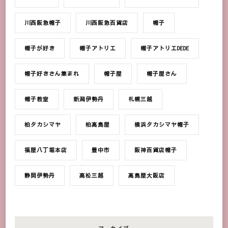
川西阪急帽子
川西阪急百貨店
帽子
帽子が好き
帽子アトリエ
帽子アトリエDEDE
帽子好きさん集まれ
帽子屋
帽子屋さん
帽子教室
新潟伊勢丹
札幌三越
柏タカシマヤ
柏髙島屋
横浜タカシマヤ帽子
福屋八丁堀本店
豊中市
阪神百貨店帽子
静岡伊勢丹
高松三越
髙島屋大阪店