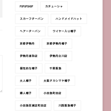
POPUPSHOP
カチューシャ
スカーフターバン
ハンドメイドハット
ヘアーターバン
ワイヤー入り帽子
京都伊勢丹
京都伊勢丹帽子
伊勢丹浦和店
伊勢丹立川店
個性的な帽子
千里阪急
大人帽子
大阪タカシマヤ帽子
婦人帽子
小田急町田店
小田急百貨店町田店
川西阪急帽子