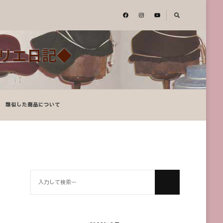
アトリエ日記◆
類似した商品について
何
か
お
探
し