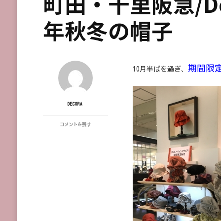
町田・千里阪急/Deco
年秋冬の帽子
期間限
10月半ばを過ぎ、
DECORA
東
コメントを残す
急
た
ま
プ
ラ
ー
ザ・
静
岡
伊
勢
丹・