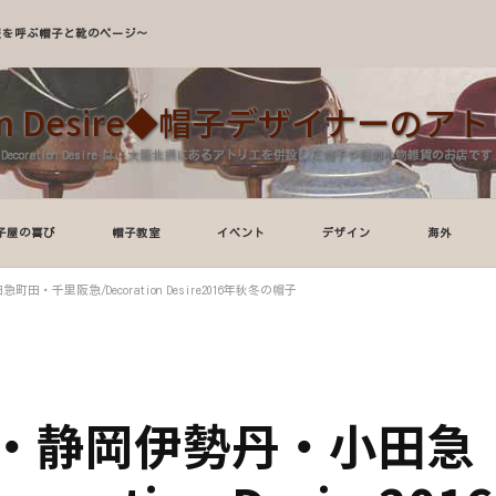
A～服を呼ぶ帽子と靴のページ～
tion Desire◆帽子デザイナーの
Decoration Desire は、大阪北摂にあるアトリエを併設した帽子や服飾小物雑貨のお店です
子屋の喜び
帽子教室
イベント
デザイン
海外
千里阪急/Decoration Desire2016年秋冬の帽子
・静岡伊勢丹・小田急