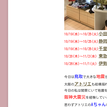
小
田
急
町
田・
千
里
阪
小
急/DECORATION
10/19(水)～10/25(火)
DESIRE2016
静
年
10/19(水)～10/25(火)
秋
千
10/19(水)～10/25(火)
冬
の
東
10/20(木)～11/2(水)
帽
子
伊
10/26(水)～11/1(火)
に
鳥取
地震
今日は
で大きな
アトリエ
大阪の
も結構揺れ
今日の私は関東にいて地震
阪神大震災
を経験してい
Aちゃん
思わずアトリエの