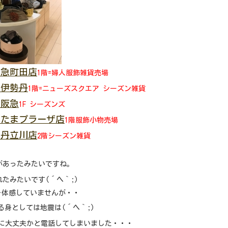
田急町田店
1階=婦人服飾雑貨売場
岡伊勢丹
1階=ニューズスクエア シーズン雑貨
里阪急
1F シーズンズ
急たまプラーザ店
1階服飾小物売場
勢丹立川店
2階シーズン雑貨
があったみたいですね。
たみたいです(´ヘ｀;)
を体感していませんが・・
る身としては地震は(´ヘ｀;)
に大丈夫かと電話してしまいました・・・