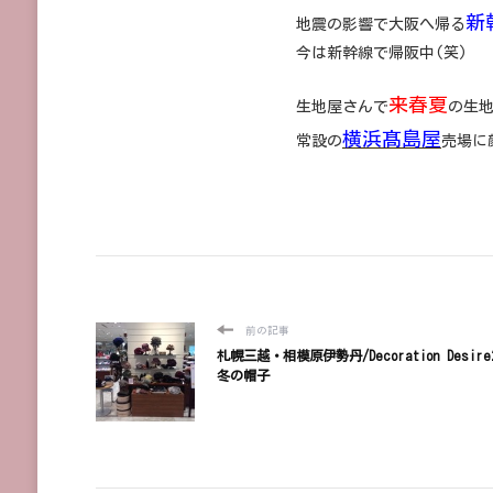
新
地震の影響で大阪へ帰る
今は新幹線で帰阪中(笑)
来春夏
生地屋さんで
の生
横浜髙島屋
常設の
売場に
前の記事
札幌三越・相模原伊勢丹/Decoration Desire
冬の帽子