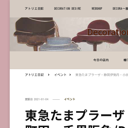
アトリエ日記
DECORATION DESIRE
WEBSHOP
DECOR
Decora
今日の店内
帽
アトリエ日記
イベント
東急たまプラーザ・静岡伊勢丹・小田急町田・
更新日
2021-01-04
イベント
東急たまプラーザ