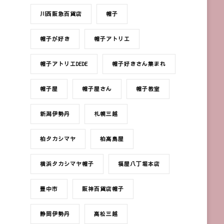
川西阪急百貨店
帽子
帽子が好き
帽子アトリエ
帽子アトリエDEDE
帽子好きさん集まれ
帽子屋
帽子屋さん
帽子教室
新潟伊勢丹
札幌三越
柏タカシマヤ
柏髙島屋
横浜タカシマヤ帽子
福屋八丁堀本店
豊中市
阪神百貨店帽子
静岡伊勢丹
高松三越