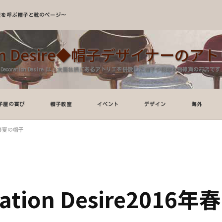
A～服を呼ぶ帽子と靴のページ～
tion Desire◆帽子デザイナーの
Decoration Desire は、大阪北摂にあるアトリエを併設した帽子や服飾小物雑貨のお店です
子屋の喜び
帽子教室
イベント
デザイン
海外
6年春夏の帽子
tion Desire2016年春