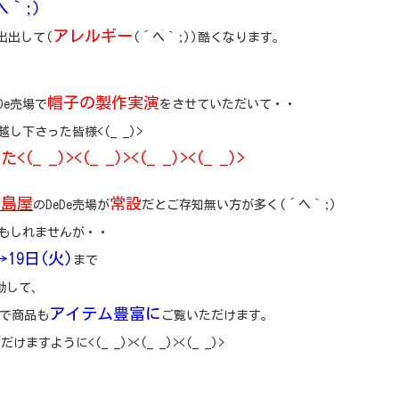
｀;)
アレルギー
出出して(
(´ヘ｀;))酷くなります。
帽子の製作実演
De売場で
をさせていただいて・・
越し下さった皆様<(_ _)>
_)><(_ _)><(_ _)><(_ _)>
髙島屋
常設
のDeDe売場が
だとご存知無い方が多く(´ヘ｀;)
もしれませんが・・
→19日(火)
まで
動して、
アイテム豊富に
で商品も
ご覧いただけます。
ますように<(_ _)><(_ _)><(_ _)>