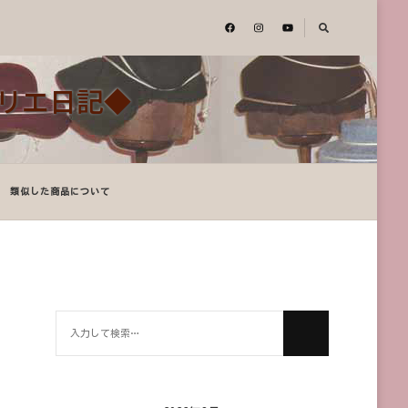
アトリエ日記◆
類似した商品について
何
か
お
探
し