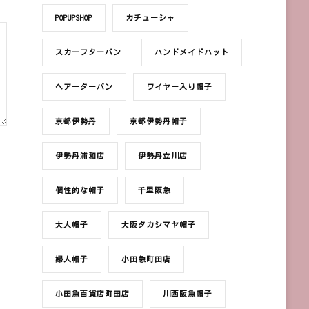
POPUPSHOP
カチューシャ
スカーフターバン
ハンドメイドハット
ヘアーターバン
ワイヤー入り帽子
京都伊勢丹
京都伊勢丹帽子
伊勢丹浦和店
伊勢丹立川店
個性的な帽子
千里阪急
大人帽子
大阪タカシマヤ帽子
婦人帽子
小田急町田店
小田急百貨店町田店
川西阪急帽子