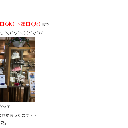
3日(水)→26日(火)
まで
＼(^▽^＼)(/^▽^)/
寄って
わせがあったので・・
した。