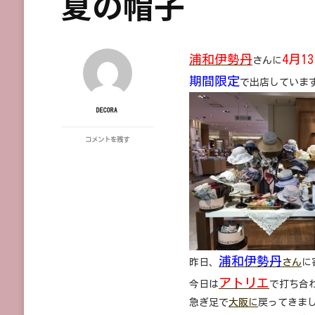
夏の帽子
浦和伊勢丹
4月1
さんに
期間限定
で出店しています。
DECORA
浦
コメントを残す
和
伊
勢
丹/DECORATION
DESIRE2016
年
春
夏
の
帽
浦和伊勢丹
昨日、
さん
に
子
に
アトリエ
今日は
で打ち合
急ぎ足で
大阪に
戻ってきま