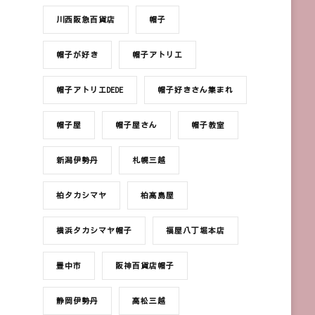
川西阪急百貨店
帽子
帽子が好き
帽子アトリエ
帽子アトリエDEDE
帽子好きさん集まれ
帽子屋
帽子屋さん
帽子教室
新潟伊勢丹
札幌三越
柏タカシマヤ
柏髙島屋
横浜タカシマヤ帽子
福屋八丁堀本店
豊中市
阪神百貨店帽子
静岡伊勢丹
高松三越