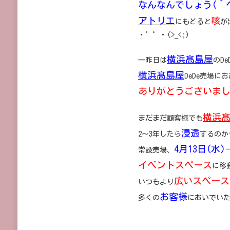
なんなんでしょう(´ヘ
アトリエ
咳
にもどると
が
・゜゜・(>_<;)
横浜髙島屋
一昨日は
のDe
横浜髙島屋
DeDe売場にお
ありがとうございました<(_ 
横浜
まだまだ顧客様でも
浸透
2～3年したら
するのか
4月13日(水)
常設売場、
イベントスペース
に移
広いスペース
いつもより
お客様
多くの
においでいただけ