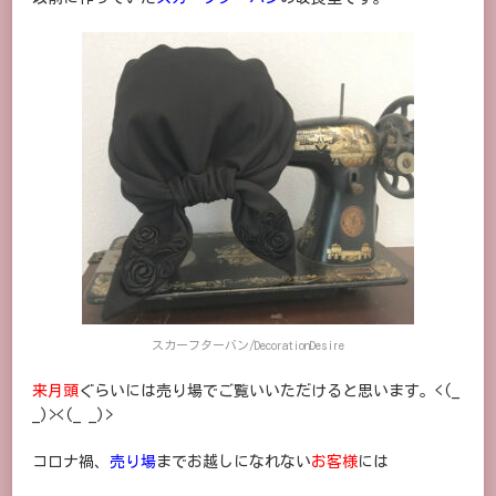
スカーフターバン/DecorationDesire
来月頭
ぐらいには売り場でご覧いいただけると思います。<(_
_)><(_ _)>
コロナ禍、
売り場
までお越しになれない
お客様
には