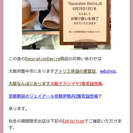
この後の
DecorationDesire
商品のお問い合わせは
大阪府豊中市にあります
アトリエ併設の直営店
、
webshop
、
大阪なんばにあります
大阪タカシマヤ1階常設売場
、
京都駅前のジェイアール京都伊勢丹2階常設売場
で
承ります。
秋冬の期間限定出店は下記の
Exhibition
でご確認いただけま
す。