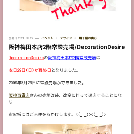
公開日
2021-08-29
イベント
デザイン
帽子屋の喜び
阪神梅田本店2階常設売場/DecorationDesire
DecorationDesire
の
阪神梅田本店2階常設売場
は
本日29日(日)が最終日
となりました。
2009年8月26日に常設売場ができました。
阪神百貨店
さんの売場改装、改変に伴って退店することにな
り
お客様にはご不便をおかけします。<(_ _)><(_ _)>