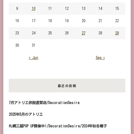
9
10
11
12
13
14
15
16
17
18
19
20
21
22
23
24
25
26
27
28
29
30
31
« Jun
Sep »
最近の投稿
7月アトリエ併設直営店/DecorationDesire
2025年5月のアトリエ
札幌三越POP UP開催中!/DecorationDesire/2024年秋冬帽子