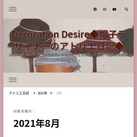
Decoration Desire◆帽子デ
ザイナーのアトリエ日記◆
Decoration Desire は、大阪北摂にあるアトリエを併設した帽子や服飾小物雑貨
のお店です
アトリエ日記
2021年
8月
対象投稿月：
2021年8月