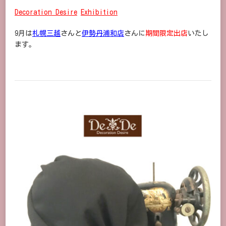
Decoration Desire
Exhibition
9月は
札幌三越
さんと
伊勢丹浦和店
さんに
期間限定出店
いたし
ます。