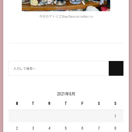
今日のアトリエShop/DecorationDesire
何
か
お
探
し
2021年8月
で
M
T
W
T
F
S
S
す
か？
1
2
3
4
5
6
7
8