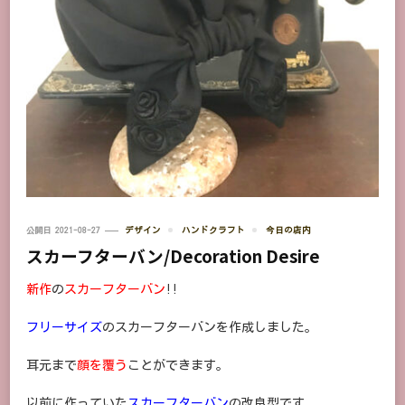
公開日
2021-08-27
デザイン
ハンドクラフト
今日の店内
スカーフターバン/Decoration Desire
新作
の
スカーフターバン
!!
フリーサイズ
のスカーフターバンを作成しました。
耳元まで
顔を覆う
ことができます。
以前に作っていた
スカーフターバン
の改良型です。