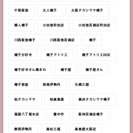
千里阪急
大人帽子
大阪タカシマヤ帽子
婦人帽子
小田急町田店
小田急百貨店町田店
川西阪急帽子
川西阪急百貨店
帽子
帽子が好き
帽子アトリエ
帽子アトリエDEDE
帽子好きさん集まれ
帽子屋
帽子屋さん
帽子教室
新潟伊勢丹
札幌三越
柏タカシマヤ
柏髙島屋
横浜タカシマヤ帽子
福屋八丁堀本店
豊中市
阪神百貨店帽子
静岡伊勢丹
高松三越
髙島屋大阪店