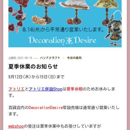
公開日
2021-08-10
ハンドクラフト
今日の店内
夏季休業のお知らせ
8月12日(木)から15日(日)まで
アトリエ
と
アトリエ併設Shop
は
夏季休暇
のためお休みしま
す。
百貨店内の
DecorationDesire
常設売場は通常通り営業いたし
ます。
webshop
の受注は夏季休業中もお受けしていますが