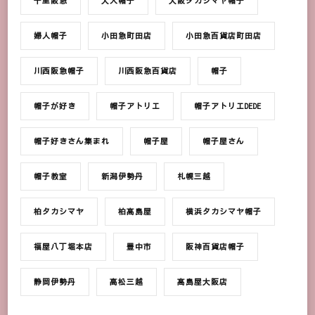
千里阪急
大人帽子
大阪タカシマヤ帽子
婦人帽子
小田急町田店
小田急百貨店町田店
川西阪急帽子
川西阪急百貨店
帽子
帽子が好き
帽子アトリエ
帽子アトリエDEDE
帽子好きさん集まれ
帽子屋
帽子屋さん
帽子教室
新潟伊勢丹
札幌三越
柏タカシマヤ
柏髙島屋
横浜タカシマヤ帽子
福屋八丁堀本店
豊中市
阪神百貨店帽子
静岡伊勢丹
高松三越
髙島屋大阪店