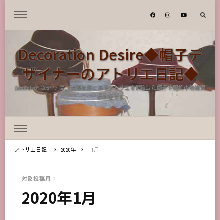
Decoration Desire◆帽子デ
ザイナーのアトリエ日記◆
Decoration Desire は、大阪北摂にあるアトリエを併設した帽子や服飾小物雑貨
のお店です
アトリエ日記
2020年
1月
対象投稿月：
2020年1月