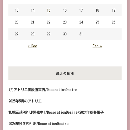
13
14
15
16
17
18
19
20
21
22
23
24
25
26
27
28
29
30
31
« Dec
Feb »
最近の投稿
7月アトリエ併設直営店/DecorationDesire
2025年5月のアトリエ
札幌三越POP UP開催中!/DecorationDesire/2024年秋冬帽子
2024年秋冬POP UP/DecorationDesire