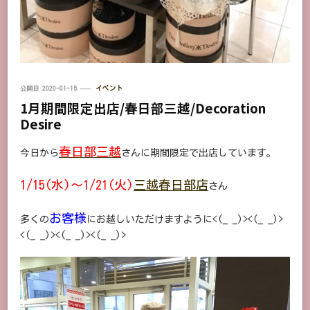
公開日
2020-01-15
イベント
1月期間限定出店/春日部三越/Decoration
Desire
春日部三越
今日から
さんに期間限定で出店しています。
1/15(水)～1/21(火)
三越春日部店
さん
お客様
多くの
にお越しいただけますように<(_ _)><(_ _)>
<(_ _)><(_ _)><(_ _)>