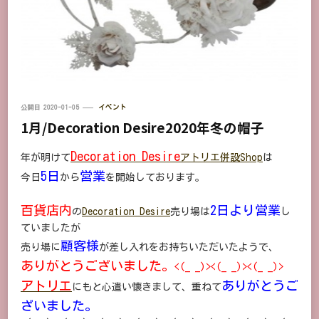
公開日
2020-01-05
イベント
1月/Decoration Desire2020年冬の帽子
Decoration Desire
年が明けて
アトリエ併設Shop
は
5日
営業
今日
から
を開始しております。
百貨店内
2日より営業
の
Decoration Desire
売り場は
し
ていましたが
顧客様
売り場に
が差し入れをお持ちいただいたようで、
ありがとうございました。
<(_ _)><(_ _)><(_ _)>
アトリエ
ありがとうご
にもと心遣い懐きまして、重ねて
ざいました。