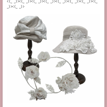
<(_ _)><(_ _)><(_ _)><(_ _)><(_ _)><(_ _)><(_ _)><(_
_)><(_ _)>