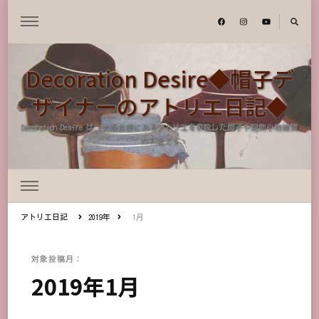
Decoration Desire◆帽子デ
ザイナーのアトリエ日記◆
Decoration Desire は、大阪北摂にあるアトリエを併設した帽子や服飾小物雑貨
のお店です
アトリエ日記
2019年
1月
対象投稿月：
2019年1月