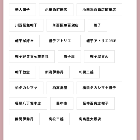
婦人帽子
小田急町田店
小田急百貨店町田店
川西阪急帽子
川西阪急百貨店
帽子
帽子が好き
帽子アトリエ
帽子アトリエDEDE
帽子好きさん集まれ
帽子屋
帽子屋さん
帽子教室
新潟伊勢丹
札幌三越
柏タカシマヤ
柏髙島屋
横浜タカシマヤ帽子
福屋八丁堀本店
豊中市
阪神百貨店帽子
静岡伊勢丹
高松三越
髙島屋大阪店