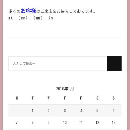
お客様
多くの
のご来店をお待ちしております。
m(_ _)mm(_ _)mm(_ _)m
何
か
お
探
し
2019年1月
で
M
T
W
T
F
S
S
す
か？
1
2
3
4
5
6
7
8
9
10
11
12
13