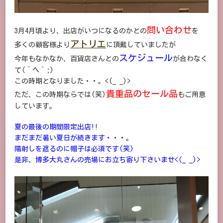
問い合わせ
3月4月頃より、出店がいつになるのかとの
を
アトリエ
多くの顧客様より
に頂戴していましたが
スケジュール
今年もなかなか、百貨店さんとの
が合わなく
て(´ヘ｀;)
この時期となりました・・。<(_ _)>
貴重品のセール品
ただ、この時期ならでは(笑)
もご用意
しています。
夏の最後の期間限定出店!!
まだまだ暑い夏日が続きます・・・。
陽射しを遮るのに帽子は必須です(笑)
是非、博多大丸さんの売場にお立ち寄り下さいませ<(_ _)>