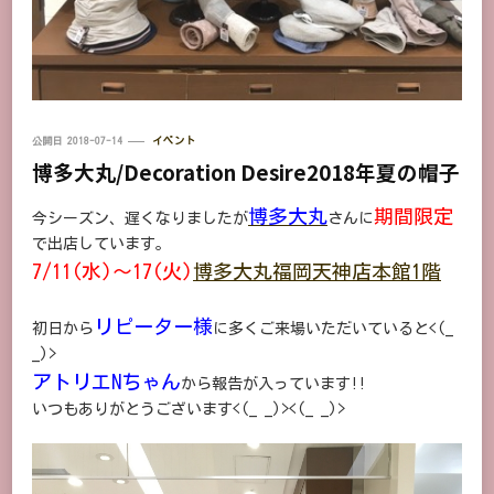
公開日
2018-07-14
イベント
博多大丸/Decoration Desire2018年夏の帽子
博多大丸
期間限定
今シーズン、遅くなりましたが
さんに
で出店しています。
7/11(水)～17(火)
博多大丸福岡天神店本館1階
リピーター様
初日から
に多くご来場いただいていると<(_
_)>
アトリエNちゃん
から報告が入っています!!
いつもありがとうございます<(_ _)><(_ _)>