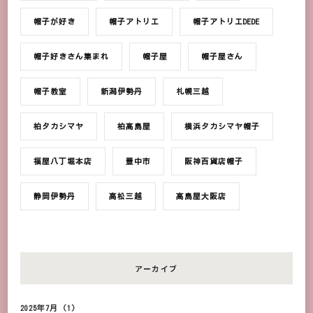
帽子が好き
帽子アトリエ
帽子アトリエDEDE
帽子好きさん集まれ
帽子屋
帽子屋さん
帽子教室
新潟伊勢丹
札幌三越
柏タカシマヤ
柏髙島屋
横浜タカシマヤ帽子
福屋八丁堀本店
豊中市
阪神百貨店帽子
静岡伊勢丹
高松三越
髙島屋大阪店
アーカイブ
2025年7月
(1)