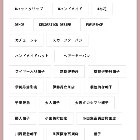
#ハットクリップ
#ハンドメイド
#布花
DE-DE
DECORATION DESIRE
POPUPSHOP
カチューシャ
スカーフターバン
ハンドメイドハット
ヘアーターバン
ワイヤー入り帽子
京都伊勢丹
京都伊勢丹帽子
伊勢丹浦和店
伊勢丹立川店
個性的な帽子
千里阪急
大人帽子
大阪タカシマヤ帽子
婦人帽子
小田急町田店
小田急百貨店町田店
川西阪急帽子
川西阪急百貨店
帽子