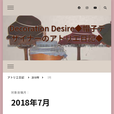
Decoration Desire◆帽子デ
ザイナーのアトリエ日記◆
Decoration Desire は、大阪北摂にあるアトリエを併設した帽子や服飾小物雑貨
のお店です
アトリエ日記
2018年
7月
対象投稿月：
2018年7月