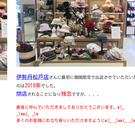
伊勢丹松戸店
さんに最初に期間限定で出店させていただい
2016年
のは
でした。
閉店
残念
されることになり
ですが、、、、
最後に呼んでいただきましてありがとうございます。m(_
_)mm(_ _)m
多くのお客様にお立ち寄りいただけますようにm(_ _)mm(_ _)