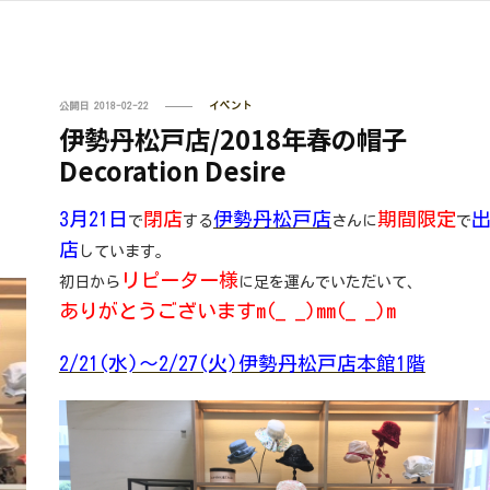
公開日
2018-02-22
イベント
伊勢丹松戸店/2018年春の帽子
Decoration Desire
3月21日
閉店
伊勢丹松戸店
期間限定
で
する
さんに
で
店
しています。
リピーター様
初日から
に足を運んでいただいて、
ありがとうございますm(_ _)mm(_ _)m
2/21(水)～2/27(火)伊勢丹松戸店本館1階