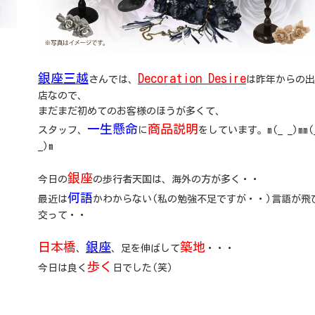
銀座三越
Decoration Desire
さんでは、
は昨年からの出
店なので、
まだまだ初めてのお客様のほうが多くて、
一生懸命
商品説明
スタッフ、
に
をしています。m(_ _)mm(
_)m
銀座
今日の
の歩行者天国は、海外の方が多く・・
何語
最近は
かわからない(私の勉強不足ですが・・)言語が飛
交って・・
日本橋
銀座
築地
、
、足を伸ばして
・・・
歩く
今日は良く
日でした(笑)