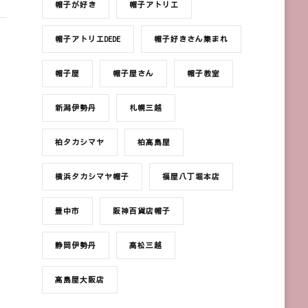
帽子が好き
帽子アトリエ
帽子アトリエDEDE
帽子好きさん集まれ
帽子屋
帽子屋さん
帽子教室
新潟伊勢丹
札幌三越
柏タカシマヤ
柏髙島屋
横浜タカシマヤ帽子
福屋八丁堀本店
豊中市
阪神百貨店帽子
静岡伊勢丹
高松三越
髙島屋大阪店