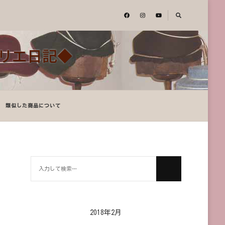
アトリエ日記◆
類似した商品について
何
か
お
探
し
2018年2月
で