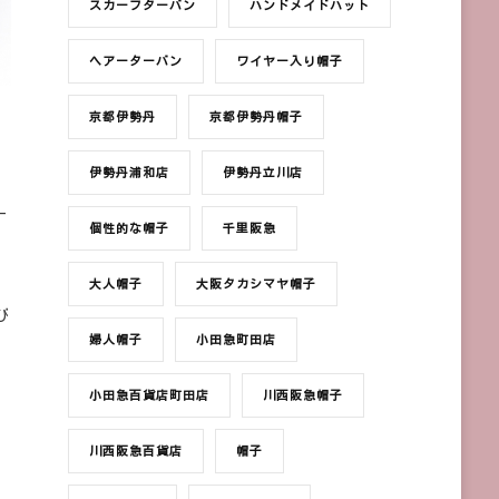
スカーフターバン
ハンドメイドハット
ヘアーターバン
ワイヤー入り帽子
京都伊勢丹
京都伊勢丹帽子
伊勢丹浦和店
伊勢丹立川店
_
個性的な帽子
千里阪急
大人帽子
大阪タカシマヤ帽子
び
婦人帽子
小田急町田店
小田急百貨店町田店
川西阪急帽子
川西阪急百貨店
帽子