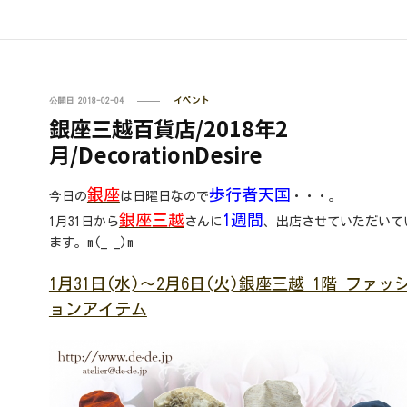
公開日
2018-02-04
イベント
銀座三越百貨店/2018年2
月/DecorationDesire
銀座
歩行者天国
今日の
は日曜日なので
・・・。
銀座三越
1週間
1月31日から
さんに
、出店させていただいて
ます。m(_ _)m
1月31日(水)～2月6日(火)銀座三越 1階 ファッ
ョンアイテム