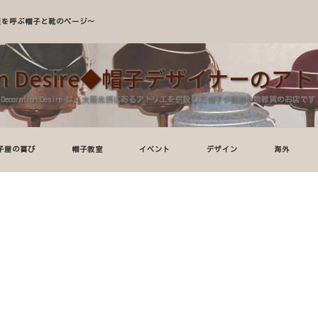
A～服を呼ぶ帽子と靴のページ～
tion Desire◆帽子デザイナーの
Decoration Desire は、大阪北摂にあるアトリエを併設した帽子や服飾小物雑貨のお店です
子屋の喜び
帽子教室
イベント
デザイン
海外