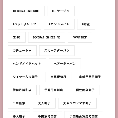
#DECORATIONDESIRE
#コサージュ
#ハットクリップ
#ハンドメイド
#布花
DE-DE
DECORATION DESIRE
POPUPSHOP
カチューシャ
スカーフターバン
ハンドメイドハット
ヘアーターバン
ワイヤー入り帽子
京都伊勢丹
京都伊勢丹帽子
伊勢丹浦和店
伊勢丹立川店
個性的な帽子
千里阪急
大人帽子
大阪タカシマヤ帽子
婦人帽子
小田急町田店
小田急百貨店町田店