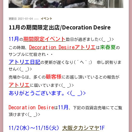
更新日
2021-01-04
イベント
11月の期間限定出店/Decoration Desire
11月
期間限定イベント
の
数日が過ぎました<(_ _)>
Decoration Desireアトリエ
来春夏
この時期、
は
の
サンプルに忙殺され・・
アトリエ日記
の更新が遅くなり(´ヘ｀;) 申し訳有りま
せん<(_ _)>
顧客様
売場からは、多くの
にお越し頂いているとの報告が
アトリエ
に届いています<(_ _)>
ありがとうございます。<(_ _)>
Decoration Desire
11月
は
、下記の百貨店売場にてご覧
頂けます<(_ _)>
11/2(水)～11/15(火)
大阪タカシマヤ
1F