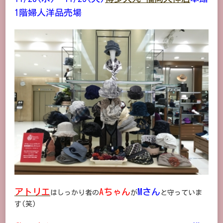
1階婦人洋品売場
アトリエ
Aちゃん
Mさん
はしっかり者の
が
と守っていま
す(笑)