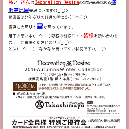
私
Iさん
Decoration Desire
横
と
は
の常設売場のある
浜髙島屋
売場にいます<(_ _)>
関東圏は54年ぶりの11月の雪とか(´ヘ｀;)
雪
横浜
も大降りの
が降っています。
皆様
足下の悪い中(´ヘ｀;)顧客の皆様に・・
お誘い合わせ
の上、ご来場くださいませ<(_ _)>
とは(´ヘ｀;) なかなか言いにくい状況です<(_ _)>