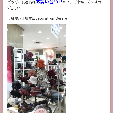
お誘い合わせ
どうぞお友達皆様
の上、ご来場下さいませ
<(_ _)>
↓福屋八丁堀本店Decoration Desire