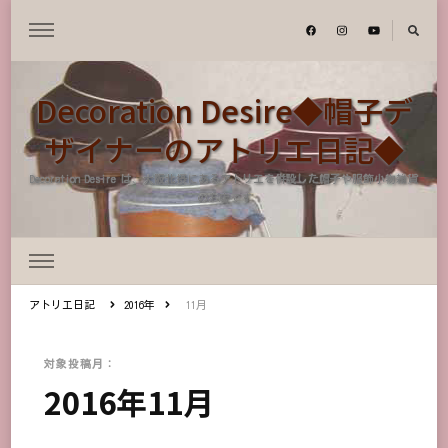
Decoration Desire◆帽子デ
ザイナーのアトリエ日記◆
Decoration Desire は、大阪北摂にあるアトリエを併設した帽子や服飾小物雑貨
のお店です
アトリエ日記
2016年
11月
対象投稿月：
2016年11月