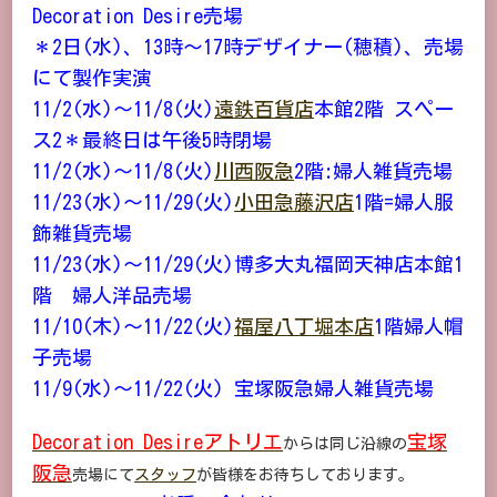
Decoration Desire売場
＊2日(水)、13時～17時デザイナー(穂積)、売場
にて製作実演
11/2(水)～11/8(火)
遠鉄百貨店
本館2階 スペー
ス2＊最終日は午後5時閉場
11/2(水)～11/8(火)
川西阪急
2階:婦人雑貨売場
11/23(水)～11/29(火)
小田急藤沢店
1階=婦人服
飾雑貨売場
11/23(水)～11/29(火)博多大丸福岡天神店本館1
階 婦人洋品売場
11/10(木)～11/22(火)
福屋八丁堀本店
1階婦人帽
子売場
11/9(水)～11/22(火) 宝塚阪急婦人雑貨売場
Decoration Desireアトリエ
宝塚
からは同じ沿線の
阪急
売場にて
スタッフ
が皆様をお待ちしております。