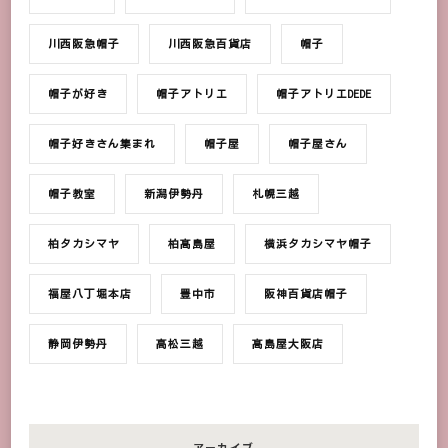
川西阪急帽子
川西阪急百貨店
帽子
帽子が好き
帽子アトリエ
帽子アトリエDEDE
帽子好きさん集まれ
帽子屋
帽子屋さん
帽子教室
新潟伊勢丹
札幌三越
柏タカシマヤ
柏髙島屋
横浜タカシマヤ帽子
福屋八丁堀本店
豊中市
阪神百貨店帽子
静岡伊勢丹
高松三越
髙島屋大阪店
アーカイブ