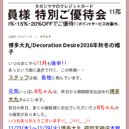
公開日
2016-11-24
イベント
博多大丸/Decoration Desire2016年秋冬の帽
子
11月
後半!!
いつのまにやら
も
あっという間に過ぎて行く、この時期・・
スタッフ
各地
は皆、
に飛んでいます。
元気
Nちゃん
博多
いっぱい
は、昨日から期間限定出店中の
大丸
さんにいます。
Nちゃん
初日の昨日、多くの顧客様にお出でいただいたと
か
ら報告がありました。
いつもありがとうございます<(_ _)><(_ _)>
11/23(水)～11/29(火)
博多大丸 福岡天神店
本館