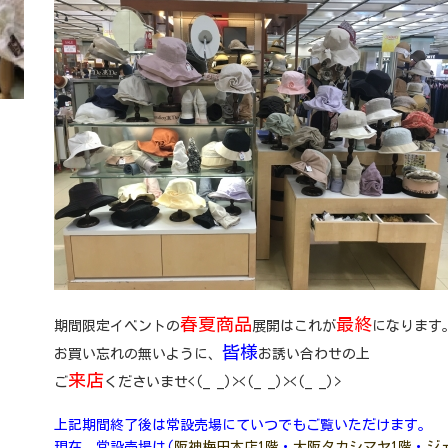
春夏商品
最終
期間限定イベントの
展開はこれが
になります
皆様
お買い忘れの無いように、
お誘い合わせの上
来店
ご
くださいませ<(_ _)><(_ _)><(_ _)>
上記期間終了後は常設売場にていつでもご覧いただけます。
現在、常設売場は(
阪神梅田本店1階
・
大阪タカシマヤ1階
・
ジ