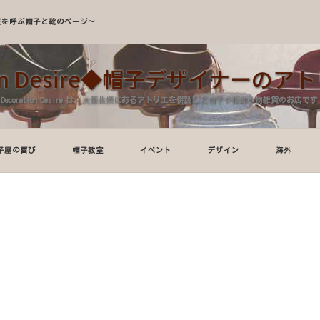
A～服を呼ぶ帽子と靴のページ～
tion Desire◆帽子デザイナーの
Decoration Desire は、大阪北摂にあるアトリエを併設した帽子や服飾小物雑貨のお店です
子屋の喜び
帽子教室
イベント
デザイン
海外