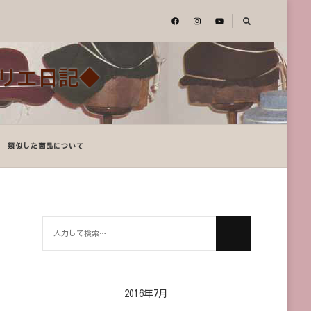
アトリエ日記◆
類似した商品について
何
か
お
探
し
2016年7月
で