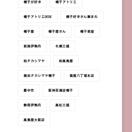
帽子が好き
帽子アトリエ
帽子アトリエDEDE
帽子好きさん集まれ
帽子屋
帽子屋さん
帽子教室
新潟伊勢丹
札幌三越
柏タカシマヤ
柏髙島屋
横浜タカシマヤ帽子
福屋八丁堀本店
豊中市
阪神百貨店帽子
静岡伊勢丹
高松三越
髙島屋大阪店