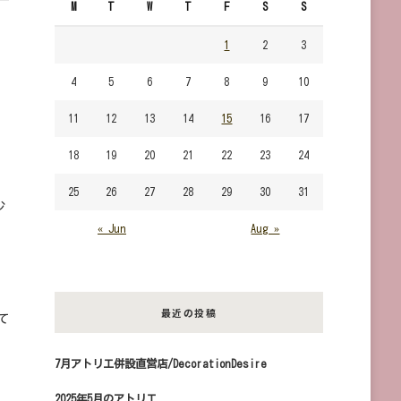
M
T
W
T
F
S
S
す
か？
1
2
3
4
5
6
7
8
9
10
11
12
13
14
15
16
17
18
19
20
21
22
23
24
25
26
27
28
29
30
31
少
« Jun
Aug »
最近の投稿
て
7月アトリエ併設直営店/DecorationDesire
2025年5月のアトリエ