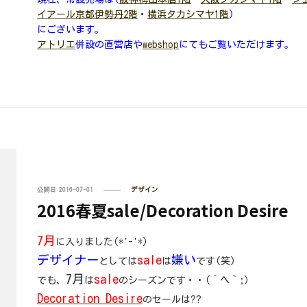
イアール京都伊勢丹2階
・
横浜タカシマヤ1階
)
にございます。
アトリエ
併設の直営店や
webshop
にてもご覧いただけます。
公開日
2016-07-01
デザイン
2016春夏sale/Decoration Desire
7月
に入りました(*'-'*)
デザイナー
sale
嫌い
としては
は
です(笑)
7月
sale
でも、
は
のシーズンです・・(´ヘ｀;)
Decoration Desire
のセールは??