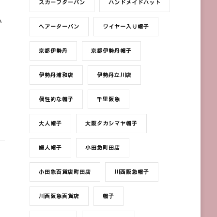
スカーフターバン
ハンドメイドハット
い
ヘアーターバン
ワイヤー入り帽子
京都伊勢丹
京都伊勢丹帽子
伊勢丹浦和店
伊勢丹立川店
個性的な帽子
千里阪急
大人帽子
大阪タカシマヤ帽子
婦人帽子
小田急町田店
小田急百貨店町田店
川西阪急帽子
川西阪急百貨店
帽子