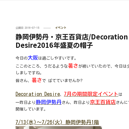
公開日
2016-07-15
イベント
静岡伊勢丹・京王百貨店/Decoration
Desire2016年盛夏の帽子
大阪
今日の
は過ごしやすいです。
暑さ
ここのところ、うだるような
が続いていたので、今日は
しましですね。
暑さ
皆さん、
で ばてていませんか?
Decoration Desire
7月の期間限定イベント
、
は
静岡伊勢丹
京王百貨店
一昨日より
さん、昨日より
さんに
開催しています。
7/13(水)～7/26(火) 静岡伊勢丹1階