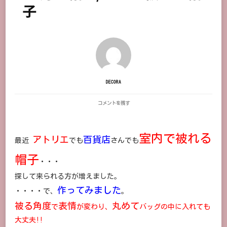
子
DECORA
12
コメントを残す
月
の
帽
室内で被れる
子/
アトリエ
百貨店
最近
でも
さんでも
室
内
帽子
で
・・・
被
探して来られる方が増えました。
れ
る
作ってみました
・・・・で、
。
帽
子
被る角度
表情
丸めて
で
が変わり、
バッグの中に入れても
に
大丈夫!!