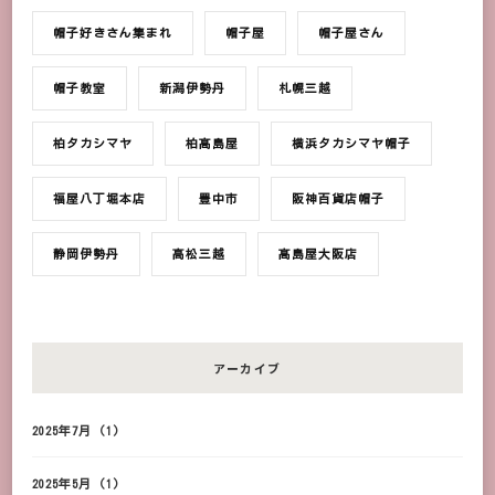
帽子好きさん集まれ
帽子屋
帽子屋さん
帽子教室
新潟伊勢丹
札幌三越
柏タカシマヤ
柏髙島屋
横浜タカシマヤ帽子
福屋八丁堀本店
豊中市
阪神百貨店帽子
静岡伊勢丹
高松三越
髙島屋大阪店
アーカイブ
2025年7月
(1)
2025年5月
(1)