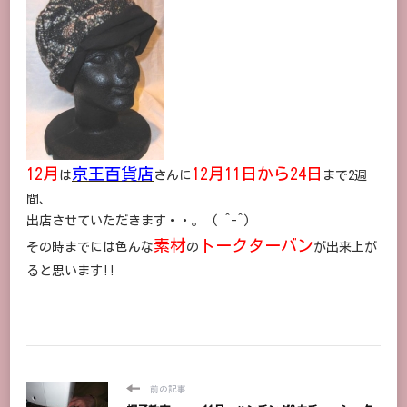
12月
京王百貨店
12月11日から24日
は
さんに
まで2週
間、
出店させていただきます・・。 ( ^-^)
素材
トークターバン
その時までには色んな
の
が出来上が
ると思います!!
前の記事