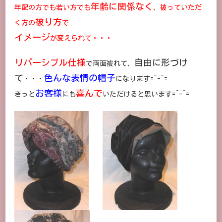
年齢に関係なく
年配の方でも若い方でも
、被っていただ
被り方
く方の
で
イメージ
が変えられて・・・
リバーシブル仕様
自由に形づけ
で両面被れて、
て
色んな表情の帽子
・・・
になります=^-^=
お客様
喜んで
きっと
にも
いただけると思います=^-^=