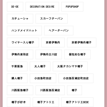
DE-DE
DECORATION DESIRE
POPUPSHOP
カチューシャ
スカーフターバン
ハンドメイドハット
ヘアーターバン
ワイヤー入り帽子
京都伊勢丹
京都伊勢丹帽子
伊勢丹浦和店
伊勢丹立川店
個性的な帽子
千里阪急
大人帽子
大阪タカシマヤ帽子
婦人帽子
小田急町田店
小田急百貨店町田店
川西阪急帽子
川西阪急百貨店
帽子
帽子が好き
帽子アトリエ
帽子アトリエDEDE