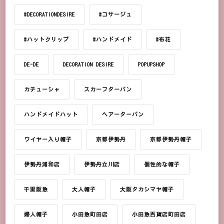
#DECORATIONDESIRE
#コサージュ
#ハットクリップ
#ハンドメイド
#布花
DE-DE
DECORATION DESIRE
POPUPSHOP
カチューシャ
スカーフターバン
ハンドメイドハット
ヘアーターバン
ワイヤー入り帽子
京都伊勢丹
京都伊勢丹帽子
伊勢丹浦和店
伊勢丹立川店
個性的な帽子
千里阪急
大人帽子
大阪タカシマヤ帽子
婦人帽子
小田急町田店
小田急百貨店町田店