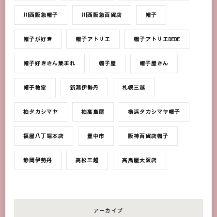
川西阪急帽子
川西阪急百貨店
帽子
帽子が好き
帽子アトリエ
帽子アトリエDEDE
帽子好きさん集まれ
帽子屋
帽子屋さん
帽子教室
新潟伊勢丹
札幌三越
柏タカシマヤ
柏髙島屋
横浜タカシマヤ帽子
福屋八丁堀本店
豊中市
阪神百貨店帽子
静岡伊勢丹
高松三越
髙島屋大阪店
アーカイブ