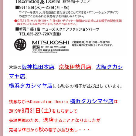
阪神梅田本店
京都伊勢丹店
大阪タカシ
常設の
、
、
マヤ店
、
横浜タカシマヤ店
にも秋冬の帽子が並び出しています。
横浜タカシマヤ店
残念ながらDecoration Desire
は
8月31日(土)
2019年
をもちまして
退店
売場再編のため、
することとなりましたが
秋
売場は昨日から
の帽子が並び出し・・・