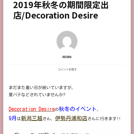
2019年秋冬の期間限定出
店/Decoration Desire
DECORA
2019
コメントを残す
年
秋
冬
まだまた暑い日が続いていますが、
の
期
夏バテなどされていませんか?
間
限
Decoration Desire
定
秋冬のイベント
の
、
出
9月
新潟三越
伊勢丹浦和店
店/DECORATION
は
さん、
さんに行きます!!
DESIRE
に