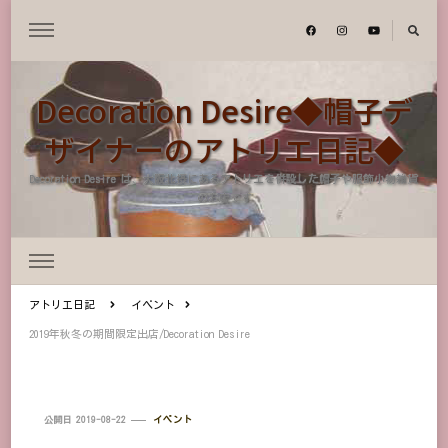
Decoration Desire◆帽子デ
ザイナーのアトリエ日記◆
Decoration Desire は、大阪北摂にあるアトリエを併設した帽子や服飾小物雑貨
のお店です
アトリエ日記
イベント
2019年秋冬の期間限定出店/Decoration Desire
公開日
2019-08-22
イベント