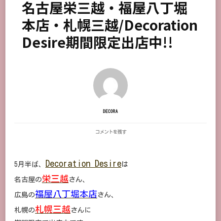
名古屋栄三越・福屋八丁堀
本店・札幌三越/Decoration
Desire期間限定出店中!!
DECORA
名
コメントを残す
古
屋
栄
Decoration Desire
5月半ば、
三
は
越・
栄三越
名古屋の
さん、
福
屋
福屋八丁堀本店
広島の
さん、
八
丁
札幌三越
札幌の
さんに
堀
本