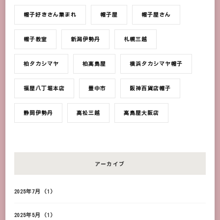
帽子好きさん集まれ
帽子屋
帽子屋さん
帽子教室
新潟伊勢丹
札幌三越
柏タカシマヤ
柏髙島屋
横浜タカシマヤ帽子
福屋八丁堀本店
豊中市
阪神百貨店帽子
静岡伊勢丹
高松三越
髙島屋大阪店
アーカイブ
2025年7月
(1)
2025年5月
(1)