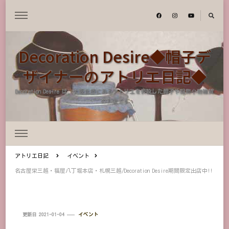
Decoration Desire◆帽子デ
ザイナーのアトリエ日記◆
Decoration Desire は、大阪北摂にあるアトリエを併設した帽子や服飾小物雑貨
のお店です
アトリエ日記
イベント
名古屋栄三越・福屋八丁堀本店・札幌三越/Decoration Desire期間限定出店中!!
更新日
2021-01-04
イベント