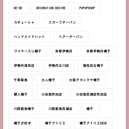
DE-DE
DECORATION DESIRE
POPUPSHOP
カチューシャ
スカーフターバン
ハンドメイドハット
ヘアーターバン
ワイヤー入り帽子
京都伊勢丹
京都伊勢丹帽子
伊勢丹浦和店
伊勢丹立川店
個性的な帽子
千里阪急
大人帽子
大阪タカシマヤ帽子
婦人帽子
小田急町田店
小田急百貨店町田店
川西阪急帽子
川西阪急百貨店
帽子
帽子が好き
帽子アトリエ
帽子アトリエDEDE