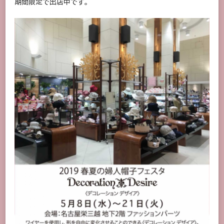
期間限定で出店中です。
店・
札
幌
三
越/DECORATION
DESIRE
期
間
限
定
出
店
中!!
に