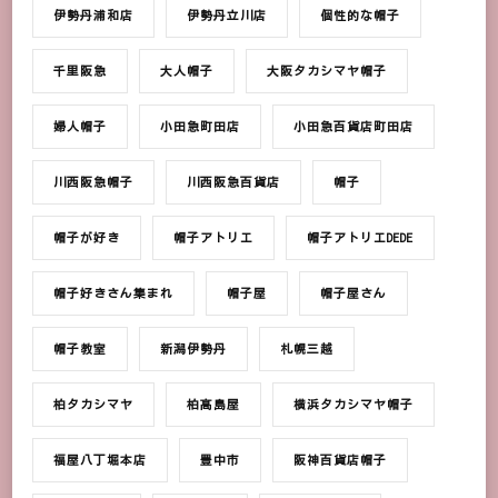
伊勢丹浦和店
伊勢丹立川店
個性的な帽子
千里阪急
大人帽子
大阪タカシマヤ帽子
婦人帽子
小田急町田店
小田急百貨店町田店
川西阪急帽子
川西阪急百貨店
帽子
帽子が好き
帽子アトリエ
帽子アトリエDEDE
帽子好きさん集まれ
帽子屋
帽子屋さん
帽子教室
新潟伊勢丹
札幌三越
柏タカシマヤ
柏髙島屋
横浜タカシマヤ帽子
福屋八丁堀本店
豊中市
阪神百貨店帽子