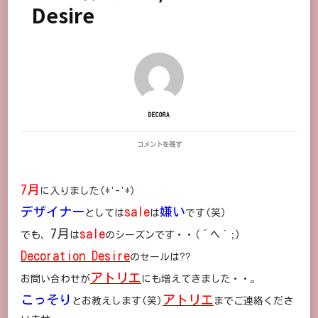
Desire
DECORA
2016
コメントを残す
春
夏
SALE/DECORATION
7月
に入りました(*'-'*)
DESIRE
に
デザイナー
sale
嫌い
としては
は
です(笑)
7月
sale
でも、
は
のシーズンです・・(´ヘ｀;)
Decoration Desire
のセールは??
アトリエ
お問い合わせが
にも増えてきました・・。
こっそり
アトリエ
とお教えします(笑)
までご連絡くださ