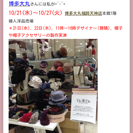
ベ
博多大丸
さんには私が=^-^=
ン
ト
10/21(水)～10/27(火)
博多大丸
福岡天神店
本館1階
3/
博
婦人洋品売場
多
＊21日(水)、22日(木)、11時～16時デザイナー(穂積)、帽子
大
丸・
や帽子アクセサリーの製作実演
静
岡
伊
勢
丹・
小
田
急
町
田・
川
西
阪
急/DECORATION
DESIRE
に