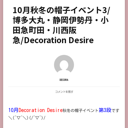
10月秋冬の帽子イベント3/
博多大丸・静岡伊勢丹・小
田急町田・川西阪
急/Decoration Desire
DECORA
10
コメントを残す
月
秋
冬
10月
Decoration Desire
第3段
の
秋冬の帽子イベント
です
帽
＼(^▽^＼)(/^▽^)/
子
イ