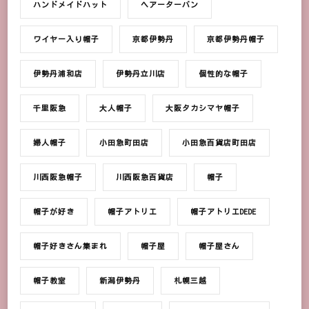
ハンドメイドハット
ヘアーターバン
ワイヤー入り帽子
京都伊勢丹
京都伊勢丹帽子
伊勢丹浦和店
伊勢丹立川店
個性的な帽子
千里阪急
大人帽子
大阪タカシマヤ帽子
婦人帽子
小田急町田店
小田急百貨店町田店
川西阪急帽子
川西阪急百貨店
帽子
帽子が好き
帽子アトリエ
帽子アトリエDEDE
帽子好きさん集まれ
帽子屋
帽子屋さん
帽子教室
新潟伊勢丹
札幌三越