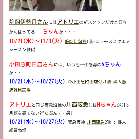
静岡伊勢丹さん
アトリエ
には
の新スタッフだけど日々
Iちゃん
がんばってる、
が・・・
10/21(水)～11/3(火)
静岡伊勢丹
1階=ニューズスクエア
シーズン雑貨
小田急町田店さん
Aちゃん
には、いつも一生懸命の
が・・
10/21(水)～10/27(火)
<>小田急町田店</>1階=婦人服
飾雑貨売場
アトリエ
川西阪急
Nちゃん
と同じ阪急沿線の
には
が(1ヶ
月顔を観てない??たぶん・・笑)
10/21(水)～10/27(火)
阪急阪神
川西阪急
2階 : 婦人
雑貨売場