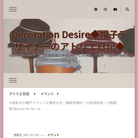
Decoration Desire◆帽子デ
ザイナーのアトリエ日記◆
Decoration Desire は、大阪北摂にあるアトリエを併設した帽子や服飾小物雑貨
のお店です
アトリエ日記
イベント
10月秋冬の帽子イベント3/博多大丸・静岡伊勢丹・小田急町田・川西阪
急/Decoration Desire
更新日
2021-01-04
イベント