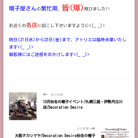
皆(爆)
帽子屋さん
繁忙期
の
、
飛びました!!
各店
お近くの
に起こし下さいますように<(_ _)>
明日(21日水)から23日(金)まで、アトリエは臨時休業いたし
ます<(_ _)>
顧客様にはご迷惑をおかけします<(_ _)>
前の記事
10月秋冬の帽子イベント/札幌三越・伊勢丹立川
店/Decoration Desire
次の記事
大阪タカシマヤ/Decoration Desire秋冬の帽子