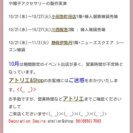
や帽子アクセサリーの製作実演
10/21(水)～10/27(火)
小田急町田店
1階=婦人服飾雑貨売場
10/21(水)～10/27(火)
川西阪急
2階 : 婦人雑貨売場
10/21(水)～11/3(火)
静岡伊勢丹
1階=ニューズスクエア シー
ズン雑貨
10月
は期間限定のイベント出店が多く、営業時間が不定時と
なっています。
アトリエ&Shop
ご迷惑
のお客様には
をおかけいたしま
<(_ _)>
す。
アトリエ
お手数ですが、営業時間など
までご確認ください
まして
ご来店くださいませ<(_ _)><(_ _)><(_ _)><(_ _)>
Decoration Desire
atelier&shop
06(6850)7003