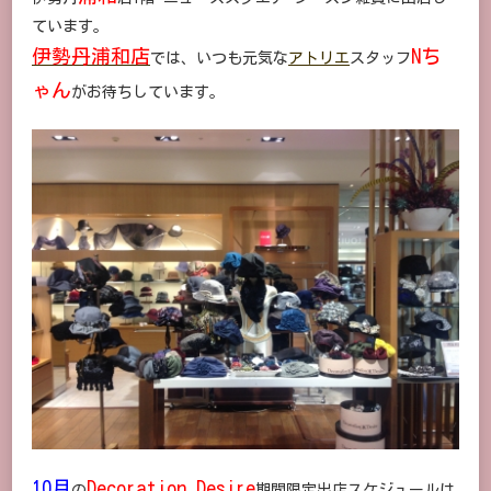
年
ています。
秋
冬
伊勢丹浦和店
Nち
では、いつも元気な
アトリエ
スタッフ
帽
子
ゃん
がお待ちしています。
DECORATION
DESIRE
に
10月
Decoration Desire
の
期間限定出店スケジュールは