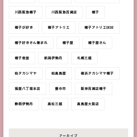
川西阪急帽子
川西阪急百貨店
帽子
帽子が好き
帽子アトリエ
帽子アトリエDEDE
帽子好きさん集まれ
帽子屋
帽子屋さん
帽子教室
新潟伊勢丹
札幌三越
柏タカシマヤ
柏髙島屋
横浜タカシマヤ帽子
福屋八丁堀本店
豊中市
阪神百貨店帽子
静岡伊勢丹
高松三越
髙島屋大阪店
アーカイブ