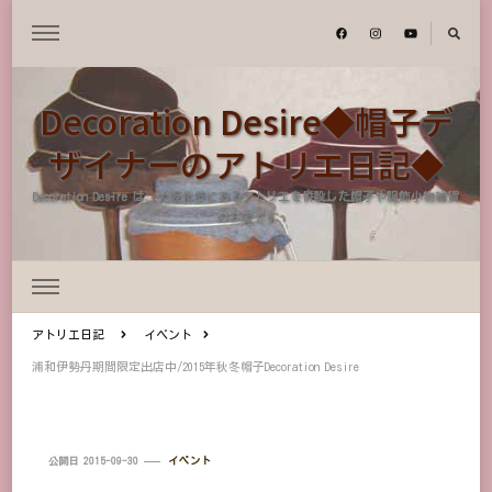
Decoration Desire◆帽子デ
ザイナーのアトリエ日記◆
Decoration Desire は、大阪北摂にあるアトリエを併設した帽子や服飾小物雑貨
のお店です
アトリエ日記
イベント
浦和伊勢丹期間限定出店中/2015年秋冬帽子Decoration Desire
公開日
2015-09-30
イベント