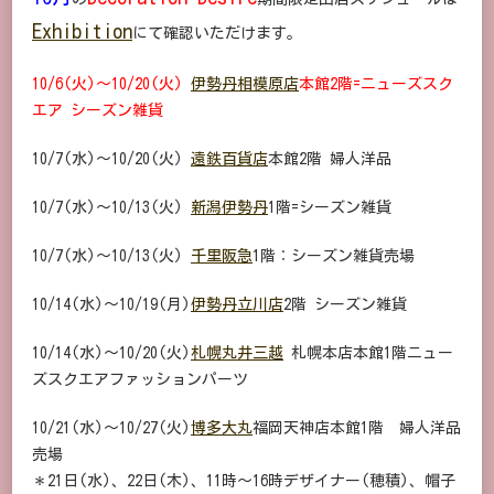
Exhibition
にて確認いただけます。
10/6(火)～10/20(火)
伊勢丹相模原店
本館2階=ニューズスク
エア シーズン雑貨
10/7(水)～10/20(火)
遠鉄百貨店
本館2階 婦人洋品
10/7(水)～10/13(火)
新潟伊勢丹
1階=シーズン雑貨
10/7(水)～10/13(火)
千里阪急
1階：シーズン雑貨売場
10/14(水)～10/19(月)
伊勢丹立川店
2階 シーズン雑貨
10/14(水)～10/20(火)
札幌丸井三越
札幌本店本館1階ニュー
ズスクエアファッションパーツ
10/21(水)～10/27(火)
博多大丸
福岡天神店本館1階 婦人洋品
売場
＊21日(水)、22日(木)、11時～16時デザイナー(穂積)、帽子