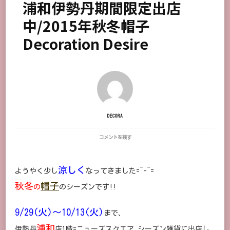
浦和伊勢丹期間限定出店
中/2015年秋冬帽子
Decoration Desire
DECORA
浦
コメントを残す
和
伊
勢
涼しく
ようやく少し
なってきました=^-^=
丹
期
秋冬
帽子
の
のシーズンです!!
間
限
定
9/29(火)～10/13(火)
出
まで、
店
浦和
中/2015
伊勢丹
店1階=ニューズスクエア シーズン雑貨に出店し