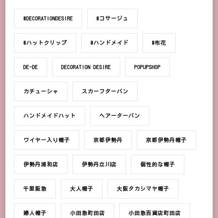
#DECORATIONDESIRE
#コサージュ
#ハットクリップ
#ハンドメイド
#布花
DE-DE
DECORATION DESIRE
POPUPSHOP
カチューシャ
スカーフターバン
ハンドメイドハット
ヘアーターバン
ワイヤー入り帽子
京都伊勢丹
京都伊勢丹帽子
伊勢丹浦和店
伊勢丹立川店
個性的な帽子
千里阪急
大人帽子
大阪タカシマヤ帽子
婦人帽子
小田急町田店
小田急百貨店町田店