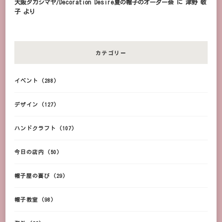
大阪タカシマヤ/Decoration Desire夏の帽子のオーダー会
に
津野 敬
子
より
カテゴリー
イベント
(288)
デザイン
(127)
ハンドクラフト
(107)
今日の店内
(50)
帽子屋の喜び
(29)
帽子教室
(98)