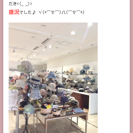
帽
だき<(_ _)>
子
盛況
でした♪ ヾ(*⌒∇⌒)八(⌒∇⌒*)
DECORATION
DESIRE
に