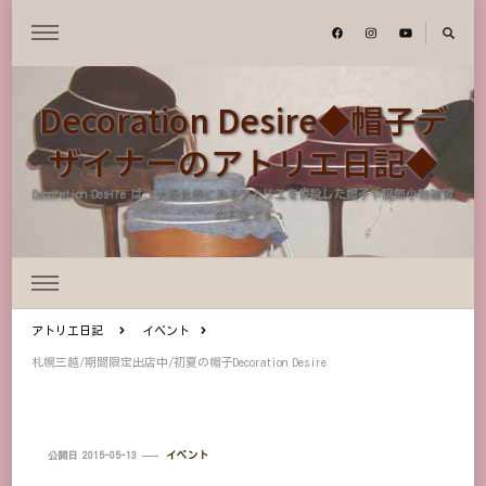
Decoration Desire◆帽子デ
ザイナーのアトリエ日記◆
Decoration Desire は、大阪北摂にあるアトリエを併設した帽子や服飾小物雑貨
のお店です
アトリエ日記
イベント
札幌三越/期間限定出店中/初夏の帽子Decoration Desire
公開日
2015-05-13
イベント