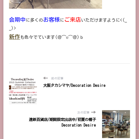
会期中
お客様
ご来店
に多くの
に
いただけますように<(_
_)>
新作
も色々でています(＠⌒ο⌒＠)ｂ
前の記事
大阪タカシマヤ/Decoration Desire
次の記事
遠鉄百貨店/期間限定出店中/初夏の帽子
Decoration Desire