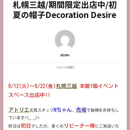
札幌三越/期間限定出店中/初
夏の帽子Decoration Desire
DECORA
札
コメントを残す
幌
三
越/
5/12(火)～5/22(金)
札幌三越
本館1階イベント
期
間
スペース出店中!!
限
定
出
アトリエ
Nちゃん
売場
店
元気スタッフ
、
で皆様をお待ちし
中/
ています<(_ _)>
初
夏
初日
リピーター様
昨日は
でしたが、多くの
にご来店いた
の