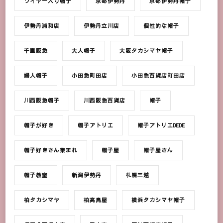
ワイヤー入り帽子
京都伊勢丹
京都伊勢丹帽子
伊勢丹浦和店
伊勢丹立川店
個性的な帽子
千里阪急
大人帽子
大阪タカシマヤ帽子
婦人帽子
小田急町田店
小田急百貨店町田店
川西阪急帽子
川西阪急百貨店
帽子
帽子が好き
帽子アトリエ
帽子アトリエDEDE
帽子好きさん集まれ
帽子屋
帽子屋さん
帽子教室
新潟伊勢丹
札幌三越
柏タカシマヤ
柏髙島屋
横浜タカシマヤ帽子