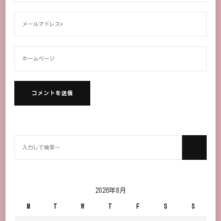
何
か
お
探
し
2026年8月
で
M
T
W
T
F
S
S
す