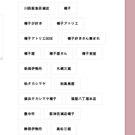
川西阪急百貨店
帽子
帽子が好き
帽子アトリエ
帽子アトリエDEDE
帽子好きさん集まれ
帽子屋
帽子屋さん
帽子教室
新潟伊勢丹
札幌三越
柏タカシマヤ
柏髙島屋
横浜タカシマヤ帽子
福屋八丁堀本店
豊中市
阪神百貨店帽子
静岡伊勢丹
高松三越