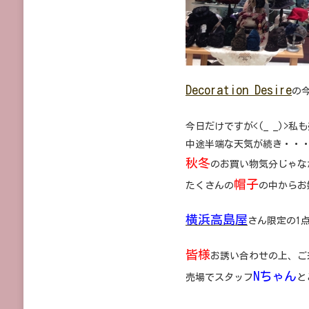
Decoration Desire
の
今日だけですが<(_ _)>私
中途半端な天気が続き・・
秋冬
のお買い物気分じゃな
帽子
たくさんの
の中からお
横浜高島屋
さん限定の1
皆様
お誘い合わせの上、ご来
Nちゃん
売場でスタッフ
と