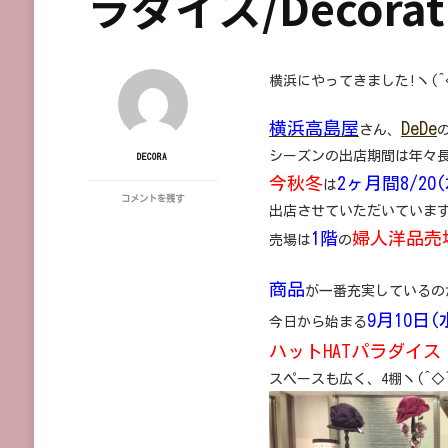
ラダイス/Decorat
横浜にやってきました!ヽ(^◇
横浜高島屋
DeDe
さん、
シーズンの出店期間は年々長く
DECORA
今秋冬
2ヶ月間8/20(
は
横
コメントを残す
出店させていただいています(
浜
高
1階
婦人洋品売
売場は
の
島
屋
期
商品
が一番充実しているの
間
限
9月10日(
今日から始まる
定
出
ハットHATパラダイス
店
中/
スペースも広く、4棚ヽ(^◇^
ハ
ッ
ト
HAT