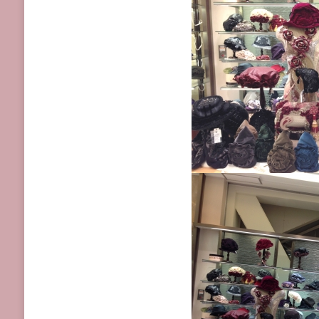
パ
ラ
ダ
イ
ス/DECORATION
DESIRE
秋
冬
の
帽
子
に