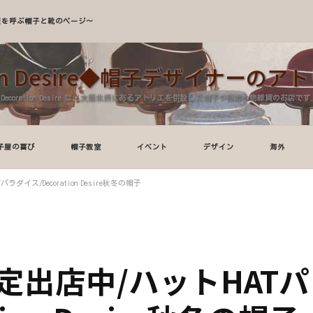
A～服を呼ぶ帽子と靴のページ～
tion Desire◆帽子デザイナーの
Decoration Desire は、大阪北摂にあるアトリエを併設した帽子や服飾小物雑貨のお店です
子屋の喜び
帽子教室
イベント
デザイン
海外
イス/Decoration Desire秋冬の帽子
定出店中/ハットHATパ