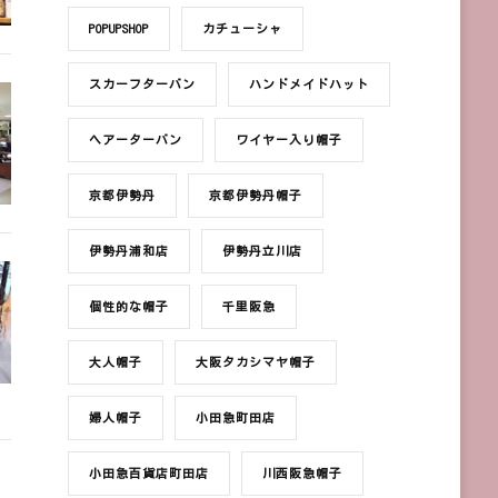
POPUPSHOP
カチューシャ
スカーフターバン
ハンドメイドハット
ヘアーターバン
ワイヤー入り帽子
京都伊勢丹
京都伊勢丹帽子
伊勢丹浦和店
伊勢丹立川店
個性的な帽子
千里阪急
大人帽子
大阪タカシマヤ帽子
婦人帽子
小田急町田店
小田急百貨店町田店
川西阪急帽子