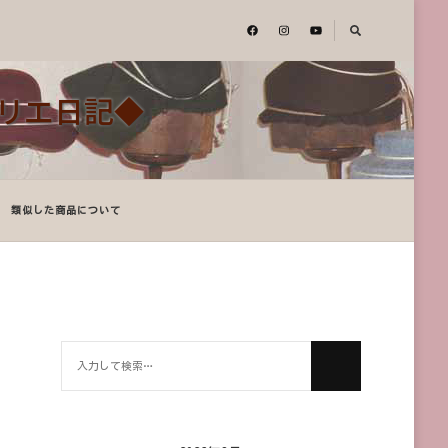
アトリエ日記◆
類似した商品について
何
か
お
探
し