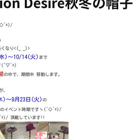
ion Desire秋冬の帽子
^*)/
の
なり<(_ _)>
水)～10/14(火)
まで
^▽^*)
場
の中で、期間中 移動します。
が、
水)～9月23日(火)
の
のイベント時期ですヽ(^◇^*)/
*)/ 頂戴しています!!