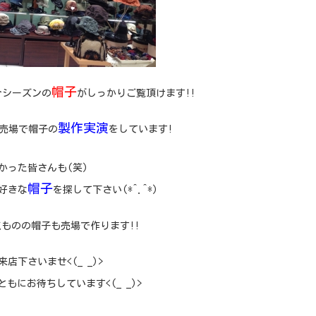
帽子
今シーズンの
がしっかりご覧頂けます!!
製作実演
も売場で帽子の
をしています!
・
かった皆さんも(笑)
帽子
好きな
を探して下さい(*^.^*)
点ものの帽子も売場で作ります!!
店下さいませ<(_ _)>
ともにお待ちしています<(_ _)>