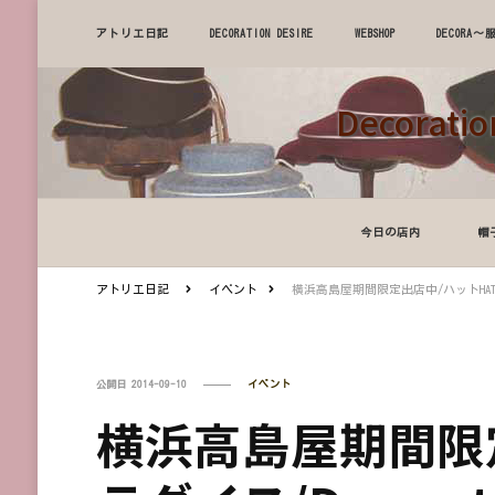
アトリエ日記
DECORATION DESIRE
WEBSHOP
DECOR
Decora
今日の店内
帽
アトリエ日記
イベント
横浜高島屋期間限定出店中/ハットHATパラダ
公開日
2014-09-10
イベント
横浜高島屋期間限