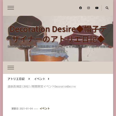
Decoration Desire◆帽子デ
ザイナーのアトリエ日記◆
Decoration Desire は、大阪北摂にあるアトリエを併設した帽子や服飾小物雑貨
のお店です
アトリエ日記
イベント
遠鉄百貨店(浜松)/期間限定イベントDecorationDesire
更新日
2021-01-04
イベント