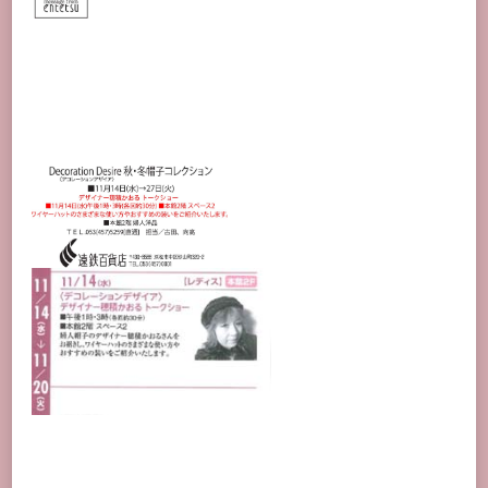
ト
DECORATIONDESIRE
に