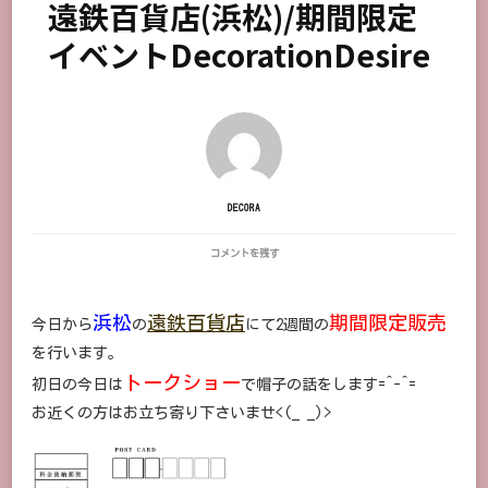
遠鉄百貨店(浜松)/期間限定
イベントDecorationDesire
DECORA
遠
コメントを残す
鉄
百
貨
浜松
遠鉄百貨店
期間限定販売
今日から
の
店
にて2週間の
(浜
を行います。
松)/
期
トークショー
初日の今日は
で帽子の話をします=^-^=
間
限
お近くの方はお立ち寄り下さいませ<(_ _)>
定
イ
ベ
ン