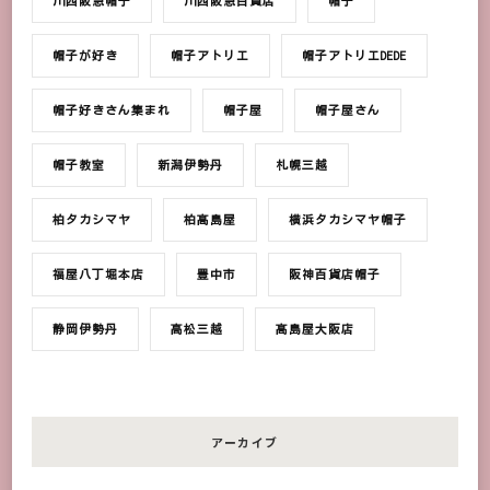
川西阪急帽子
川西阪急百貨店
帽子
帽子が好き
帽子アトリエ
帽子アトリエDEDE
帽子好きさん集まれ
帽子屋
帽子屋さん
帽子教室
新潟伊勢丹
札幌三越
柏タカシマヤ
柏髙島屋
横浜タカシマヤ帽子
福屋八丁堀本店
豊中市
阪神百貨店帽子
静岡伊勢丹
高松三越
髙島屋大阪店
アーカイブ