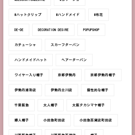
#ハットクリップ
#ハンドメイド
#布花
DE-DE
DECORATION DESIRE
POPUPSHOP
カチューシャ
スカーフターバン
ハンドメイドハット
ヘアーターバン
ワイヤー入り帽子
京都伊勢丹
京都伊勢丹帽子
伊勢丹浦和店
伊勢丹立川店
個性的な帽子
千里阪急
大人帽子
大阪タカシマヤ帽子
婦人帽子
小田急町田店
小田急百貨店町田店