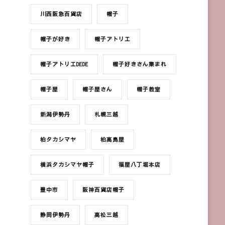
川西阪急百貨店
帽子
帽子が好き
帽子アトリエ
帽子アトリエDEDE
帽子好きさん集まれ
帽子屋
帽子屋さん
帽子教室
新潟伊勢丹
札幌三越
柏タカシマヤ
柏髙島屋
横浜タカシマヤ帽子
福屋八丁堀本店
豊中市
阪神百貨店帽子
静岡伊勢丹
高松三越