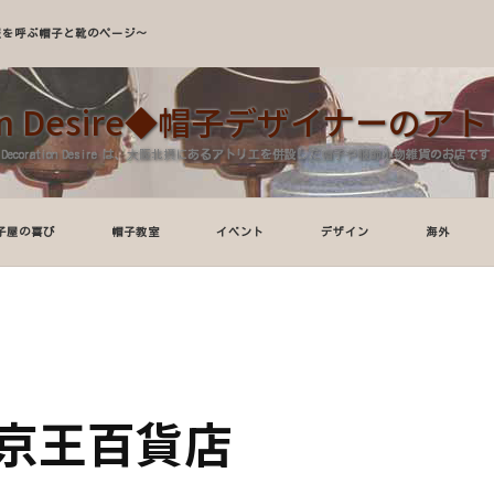
A～服を呼ぶ帽子と靴のページ～
tion Desire◆帽子デザイナーの
Decoration Desire は、大阪北摂にあるアトリエを併設した帽子や服飾小物雑貨のお店です
子屋の喜び
帽子教室
イベント
デザイン
海外
京王百貨店