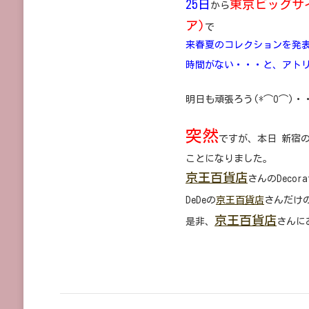
25日
東京ビッグサ
から
ア)
で
来春夏のコレクションを発
時間がない・・・と、アト
明日も頑張ろう(*⌒O⌒)・
突然
ですが、本日 新宿
ことになりました。
京王百貨店
さんのDecor
DeDeの
京王百貨店
さんだけ
京王百貨店
是非、
さんにお