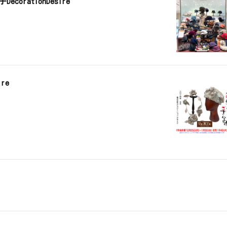
corationDesire
ire