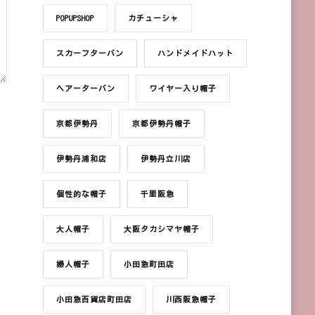
POPUPSHOP
カチューシャ
スカーフターバン
ハンドメイドハット
ヘアーターバン
ワイヤー入り帽子
京都伊勢丹
京都伊勢丹帽子
伊勢丹浦和店
伊勢丹立川店
個性的な帽子
千里阪急
大人帽子
大阪タカシマヤ帽子
婦人帽子
小田急町田店
小田急百貨店町田店
川西阪急帽子