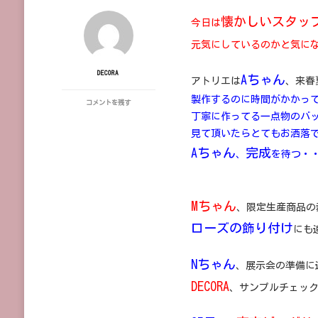
懐かしいスタッ
今日は
元気にしているのかと気に
DECORA
Aちゃん
アトリエは
、来春
製作するのに時間がかかっ
今
コメントを残す
週
丁寧に作ってる一点物のバ
の
見て頂いたらとてもお洒落
ア
ト
Aちゃん
完成
、
を待つ・
リ
エ
と
京
Mちゃん
王
、限定生産商品の
百
ローズの飾り付け
貨
にも
店
に
Nちゃん
、展示会の準備に
DECORA
、サンプルチェッ