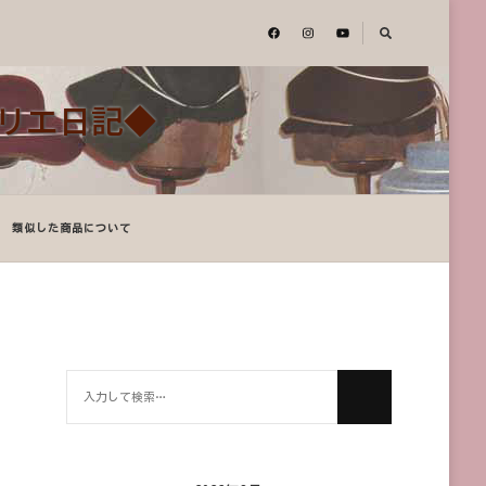
アトリエ日記◆
類似した商品について
何
か
お
探
し