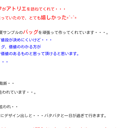
フ
アトリエ
が
を訪ねてくれて・・・
嬉しかった
なっていたので、とても
=^-^=
バッグ
夏サンプルの
を頑張って作ってくれています・・・。
て値段が決めにくいけど・・・
ッグ、価値のわかる方が
で価値のあるものと思って頂けると思います。
・・・
裁断・・
追われています・・。
追われ・・
クにデザイン出しと・・・バタバタと一日が過ぎて行きます。