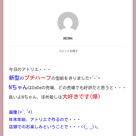
DECORA
ぷ
コメントを残す
ち
ハ
ー
今日のアトリエ・・・
フ
に
新型
プチハーフ
の
の型紙をきりました=^-^=
Nちゃん
はDeDeの売場、どの売場でも好評だと思うと・・・
大好きです(爆)
良いよNちゃん、ほめ殺しは
画像(*^.^*)
年末年始、アトリエで作るので・・・
店頭でのお楽しみということで・・・<(_ _)>。