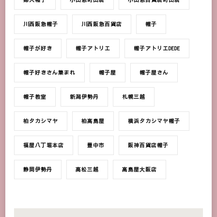
川西阪急帽子
川西阪急百貨店
帽子
帽子が好き
帽子アトリエ
帽子アトリエDEDE
帽子好きさん集まれ
帽子屋
帽子屋さん
帽子教室
新潟伊勢丹
札幌三越
柏タカシマヤ
柏髙島屋
横浜タカシマヤ帽子
福屋八丁堀本店
豊中市
阪神百貨店帽子
静岡伊勢丹
高松三越
髙島屋大阪店