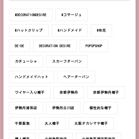
#DECORATIONDESIRE
#コサージュ
#ハットクリップ
#ハンドメイド
#布花
DE-DE
DECORATION DESIRE
POPUPSHOP
カチューシャ
スカーフターバン
ハンドメイドハット
ヘアーターバン
ワイヤー入り帽子
京都伊勢丹
京都伊勢丹帽子
伊勢丹浦和店
伊勢丹立川店
個性的な帽子
千里阪急
大人帽子
大阪タカシマヤ帽子
婦人帽子
小田急町田店
小田急百貨店町田店