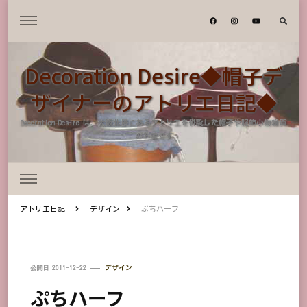
Decoration Desire◆帽子デ
ザイナーのアトリエ日記◆
Decoration Desire は、大阪北摂にあるアトリエを併設した帽子や服飾小物雑貨
のお店です
アトリエ日記
デザイン
ぷちハーフ
公開日
2011-12-22
デザイン
ぷちハーフ