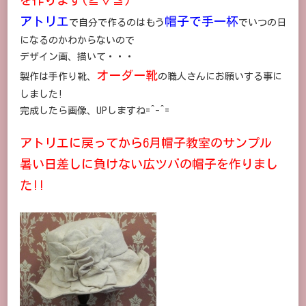
ツ
アトリエ
バ
帽子で手一杯
で自分で作るのはもう
でいつの日
の
になるのかわからないので
帽
子
デザイン画、描いて・・・
＊
オーダー靴
サ
製作は手作り靴、
の職人さんにお願いする事に
ン
しました!
プ
ル
完成したら画像、UPしますね=^-^=
作
成
に
アトリエに戻ってから6月帽子教室のサンプル
暑い日差しに負けない広ツバの帽子を作りまし
た!!