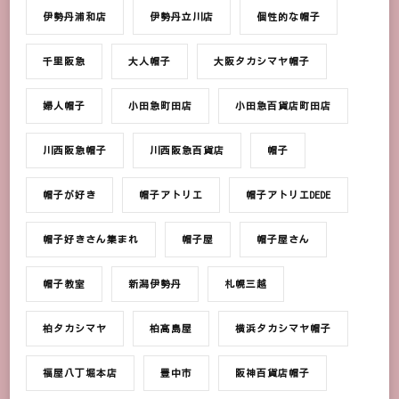
伊勢丹浦和店
伊勢丹立川店
個性的な帽子
千里阪急
大人帽子
大阪タカシマヤ帽子
婦人帽子
小田急町田店
小田急百貨店町田店
川西阪急帽子
川西阪急百貨店
帽子
帽子が好き
帽子アトリエ
帽子アトリエDEDE
帽子好きさん集まれ
帽子屋
帽子屋さん
帽子教室
新潟伊勢丹
札幌三越
柏タカシマヤ
柏髙島屋
横浜タカシマヤ帽子
福屋八丁堀本店
豊中市
阪神百貨店帽子