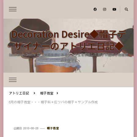
Decoration Desire◆帽子デ
ザイナーのアトリエ日記◆
Decoration Desire は、大阪北摂にあるアトリエを併設した帽子や服飾小物雑貨
のお店です
アトリエ日記
帽子教室
6月の帽子教室・・・帽子科＊広ツバの帽子＊サンプル作成
公開日
2010-06-26
帽子教室