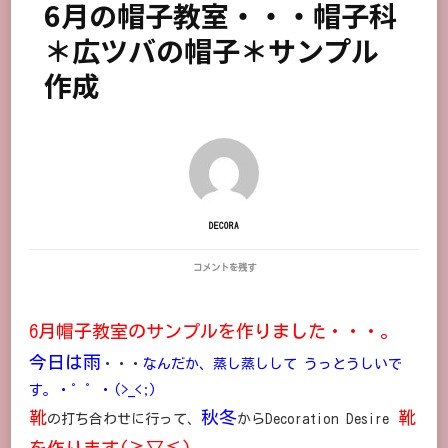
6月の帽子教室・・・帽子科
＊広ツバの帽子＊サンプル
作成
DECORA
6
コメントを残す
月
の
帽
6月帽子教室のサンプルを作りました・・・。
子
教
今日は雨
・・・
なんだか、蒸し蒸しして うっとうしいで
室・・・
帽
す。・゜゜・(>_<;)
子
科
靴
秋冬
靴
の打ち合わせに行って、
からDecoration Desire
＊
広
を作ります(≧▽≦)