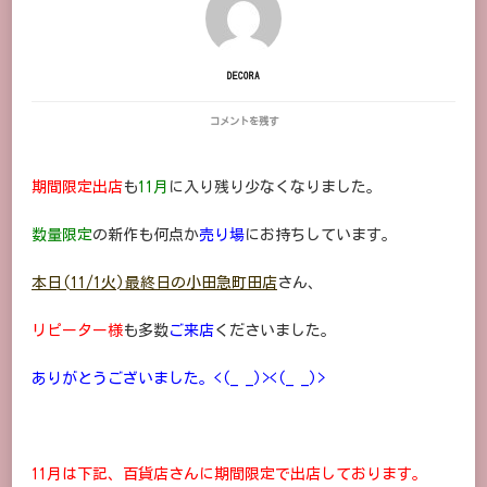
DECORA
11
コメントを残す
月
POP
UP
期間限定出店
も
11月
に入り残り少なくなりました。
ス
ケ
ジ
数量限定
の新作も何点か
売り場
にお持ちしています。
ュ
ー
ル/DECORATIONDESIRE/2022
本日(11/1火)最終日の小田急町田店
さん、
年
秋
リピーター様
も多数
ご来店
くださいました。
冬
帽
子
ありがとうございました。<(_ _)><(_ _)>
に
11月は下記、百貨店さんに期間限定で出店しております。