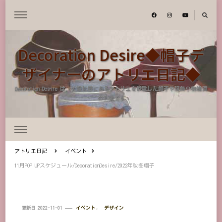
Decoration Desire◆帽子デ
ザイナーのアトリエ日記◆
Decoration Desire は、大阪北摂にあるアトリエを併設した帽子や服飾小物雑貨
のお店です
アトリエ日記
イベント
11月POP UPスケジュール/DecorationDesire/2022年秋冬帽子
イベント
デザイン
更新日
2022-11-01