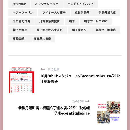
POPUPSHOP
オリジナルバッグ
ハンドメイドハット
ヘアーターバン
ワイヤー入り帽子
京都伊勢丹
伊勢丹浦和店
小田急町田店
川西阪急百貨店
帽子
帽子アトリエDEDE
帽子が好き
帽子好きさん集まれ
帽子屋さん
福屋八丁堀本店
高松三越
髙島屋大阪店
前の記事
10月POP UPスケジュール/DecorationDesire/2022
年秋冬帽子
次の記事
伊勢丹浦和店・福屋八丁堀本店/2022’秋冬帽
子/DecorationDesire