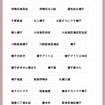
伊勢丹浦和店
伊勢丹立川店
個性的な帽子
千里阪急
大人帽子
大阪タカシマヤ帽子
婦人帽子
小田急町田店
小田急百貨店町田店
川西阪急帽子
川西阪急百貨店
帽子
帽子が好き
帽子アトリエ
帽子アトリエDEDE
帽子好きさん集まれ
帽子屋
帽子屋さん
帽子教室
新潟伊勢丹
札幌三越
柏タカシマヤ
柏髙島屋
横浜タカシマヤ帽子
福屋八丁堀本店
豊中市
阪神百貨店帽子