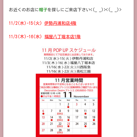
お近くのお店に
帽子
を探しにご来店下さい<(_ _)><(_ _)>
11/2(水)-15(火)
伊勢丹浦和店4階
11/3(木)-16(水)
福屋八丁堀本店1階